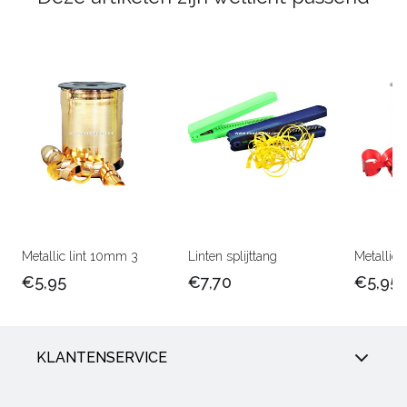
Metallic lint 10mm 3
Linten splijttang
Metallic 
€5,95
€7,70
€5,95
KLANTENSERVICE