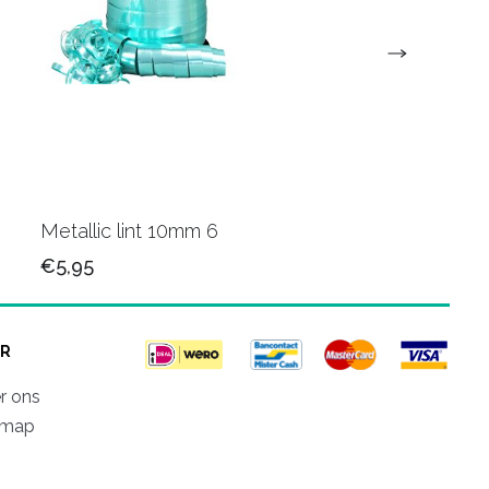
Metallic lint 10mm 6
Metallic krullint 10
€5,95
€5,95
R
r ons
emap