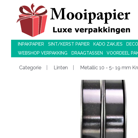
INPAKPAPIER
SINT/KERST PAPIER
KADO ZAKJES
DECO
WEBSHOP VERPAKKING
DRAAGTASSEN
VOORDEEL PA
Categorie
Linten
Metallic 10 - 5- 19 mm Kru