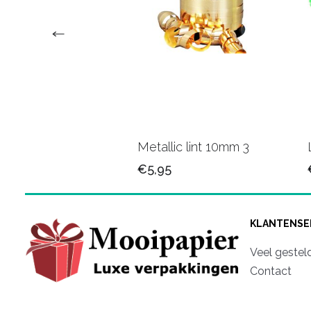
 Krullint 37
Metallic lint 10mm 3
€5,95
KLANTENSE
Veel gestel
Contact