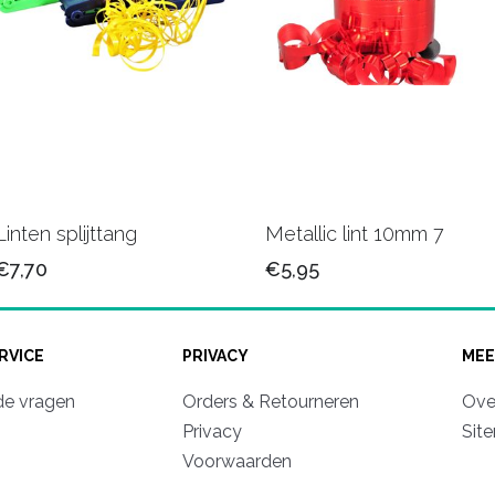
Linten splijttang
Metallic lint 10mm 7
€7,70
€5,95
RVICE
PRIVACY
MEE
de vragen
Orders & Retourneren
Ove
Privacy
Sit
Voorwaarden