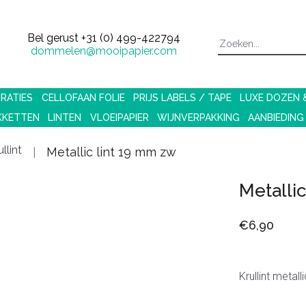
Bel gerust
+31 (0) 499-422794
dommelen@mooipapier.com
RATIES
CELLOFAAN FOLIE
PRIJS LABELS / TAPE
LUXE DOZEN
KKETTEN
LINTEN
VLOEIPAPIER
WIJNVERPAKKING
AANBIEDING
llint
Metallic lint 19 mm zw
Metalli
€6,90
Krullint metall