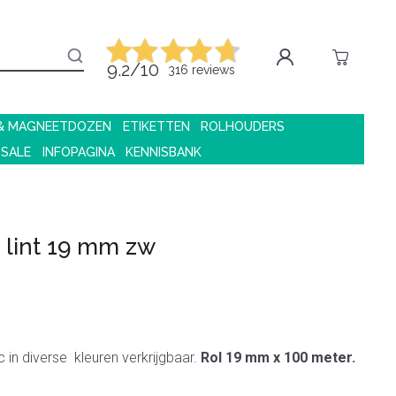
9.2/10
316 reviews
 & MAGNEETDOZEN
ETIKETTEN
ROLHOUDERS
 SALE
INFOPAGINA
KENNISBANK
c lint 19 mm zw
ic in diverse kleuren verkrijgbaar.
Rol 19 mm x 100 meter.