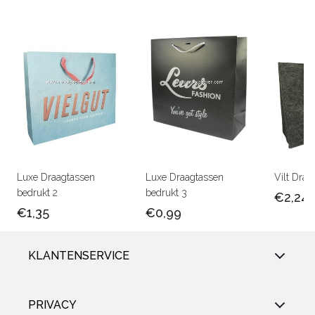
Luxe Draagtassen
Luxe Draagtassen
Vilt Draa
bedrukt 2
bedrukt 3
€2,24
€1,35
€0,99
KLANTENSERVICE
PRIVACY