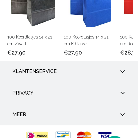
100 Koordtasjes 14 x 21
100 Koordtasjes 14 x 21
100 Koord
cm Zwart
cm K.blauw
cm Rood
€27,90
€27,90
€28,7
KLANTENSERVICE
PRIVACY
MEER