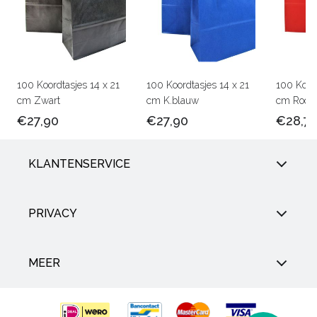
100 Koordtasjes 14 x 21
100 Koordtasjes 14 x 21
100 Koord
cm Zwart
cm K.blauw
cm Rood
€27,90
€27,90
€28,7
KLANTENSERVICE
PRIVACY
MEER