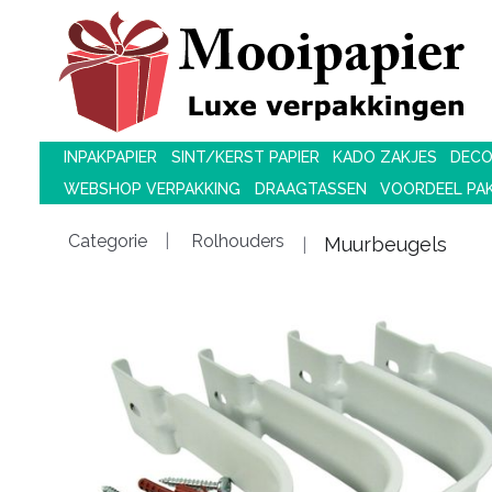
INPAKPAPIER
SINT/KERST PAPIER
KADO ZAKJES
DECO
WEBSHOP VERPAKKING
DRAAGTASSEN
VOORDEEL PA
Categorie
Rolhouders
Muurbeugels