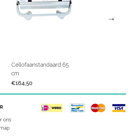
Cellofaanstandaard 65
Papier Muurstandaa
cm
50+30cm
€164,50
€242,00
R
r ons
emap