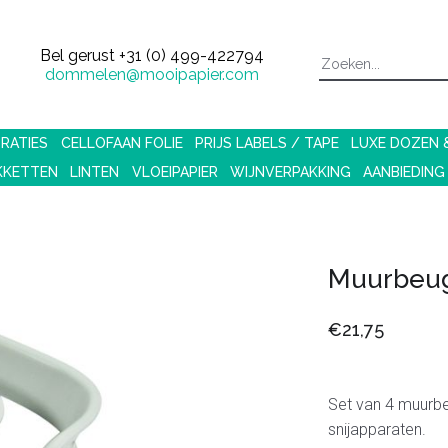
Bel gerust
+31 (0) 499-422794
dommelen@mooipapier.com
RATIES
CELLOFAAN FOLIE
PRIJS LABELS / TAPE
LUXE DOZEN
KKETTEN
LINTEN
VLOEIPAPIER
WIJNVERPAKKING
AANBIEDING
Muurbeu
€21,75
Set van 4 muurbe
snijapparaten.