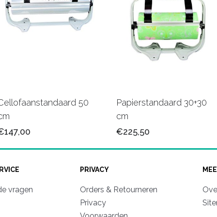
Cellofaanstandaard 50
Papierstandaard 30+30
cm
cm
€147,00
€225,50
RVICE
PRIVACY
MEE
de vragen
Orders & Retourneren
Ove
Privacy
Sit
Voorwaarden