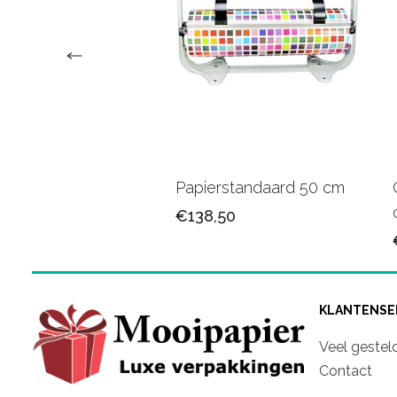
faanstandaard 75
Papierstandaard 50 cm
€138,50
,50
KLANTENSE
Veel gestel
Contact