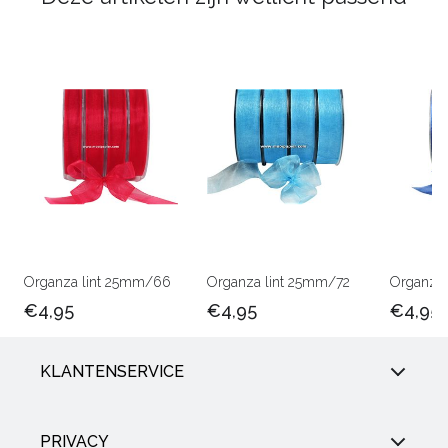
Organza lint 25mm/66
Organza lint 25mm/72
Organza 
€4,95
€4,95
€4,95
KLANTENSERVICE
PRIVACY