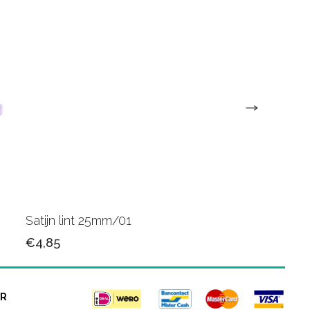
Satijn lint 25mm/01
Cellofaan 70 cm 500
€4,85
€58,90
R