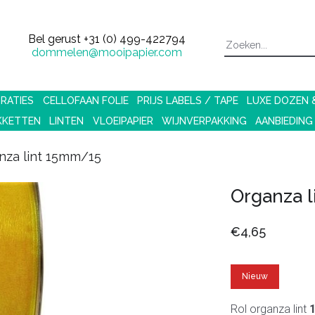
Bel gerust
+31 (0) 499-422794
dommelen@mooipapier.com
RATIES
CELLOFAAN FOLIE
PRIJS LABELS / TAPE
LUXE DOZEN
KKETTEN
LINTEN
VLOEIPAPIER
WIJNVERPAKKING
AANBIEDING
nza lint 15mm/15
Organza 
€4,65
Nieuw
Rol organza lint