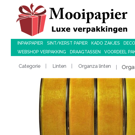
INPAKPAPIER
SINT/KERST PAPIER
KADO ZAKJES
DECO
WEBSHOP VERPAKKING
DRAAGTASSEN
VOORDEEL PA
Categorie
Linten
Organza linten
Orga