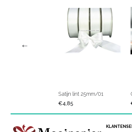
n lint 25mm/82
Satijn lint 25mm/01
5
€4,85
KLANTENSE