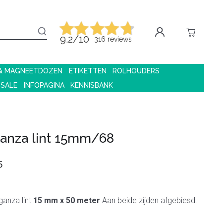
9.2/10
316 reviews
 & MAGNEETDOZEN
ETIKETTEN
ROLHOUDERS
 SALE
INFOPAGINA
KENNISBANK
anza lint 15mm/68
5
ganza lint
15 mm x 50 meter
Aan beide zijden afgebiesd.