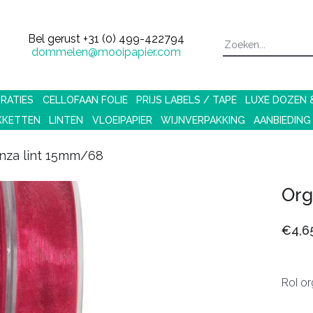
Bel gerust
+31 (0) 499-422794
dommelen@mooipapier.com
RATIES
CELLOFAAN FOLIE
PRIJS LABELS / TAPE
LUXE DOZEN
KKETTEN
LINTEN
VLOEIPAPIER
WIJNVERPAKKING
AANBIEDING
nza lint 15mm/68
Org
€4,6
Rol or