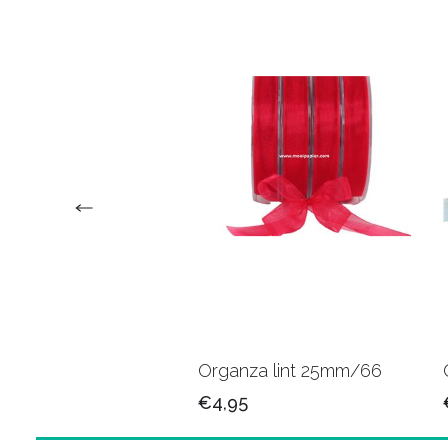
za lint 15mm/04
Organza lint 25mm/66
5
€4,95