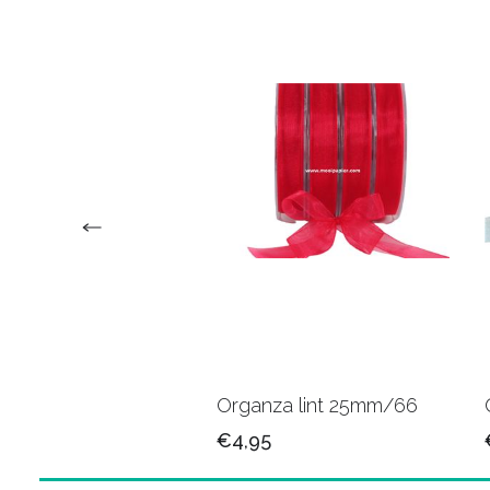
za lint 15mm/04
Organza lint 25mm/66
5
€4,95