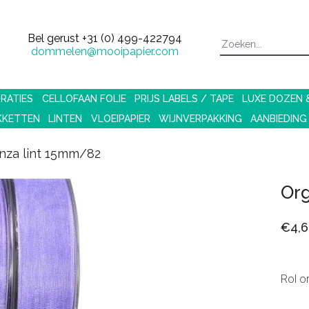
Bel gerust
+31 (0) 499-422794
dommelen@mooipapier.com
RATIES
CELLOFAAN FOLIE
PRIJS LABELS / TAPE
LUXE DOZEN
KKETTEN
LINTEN
VLOEIPAPIER
WIJNVERPAKKING
AANBIEDING
nza lint 15mm/82
Or
€4,6
Rol o