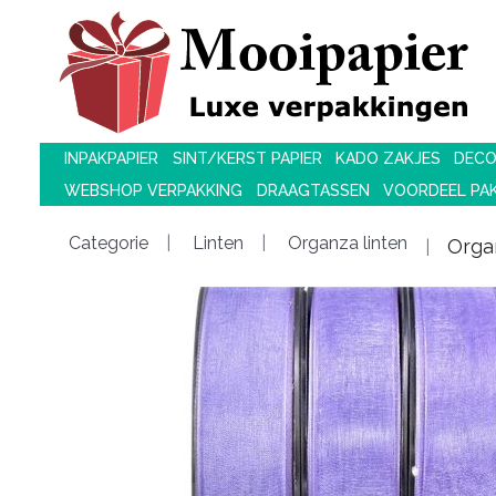
INPAKPAPIER
SINT/KERST PAPIER
KADO ZAKJES
DECO
WEBSHOP VERPAKKING
DRAAGTASSEN
VOORDEEL PA
Categorie
Linten
Organza linten
Orga