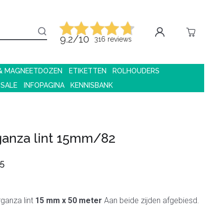
9.2/10
316 reviews
 & MAGNEETDOZEN
ETIKETTEN
ROLHOUDERS
 SALE
INFOPAGINA
KENNISBANK
ganza lint 15mm/82
5
rganza lint
15 mm x 50 meter
Aan beide zijden afgebiesd.