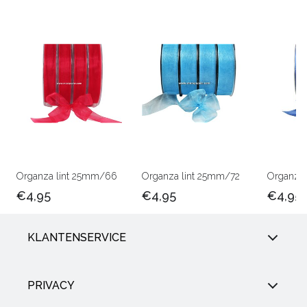
Organza lint 25mm/66
Organza lint 25mm/72
Organza 
€4,95
€4,95
€4,95
KLANTENSERVICE
PRIVACY