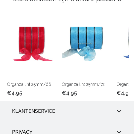
Organza lint 25mm/66
Organza lint 25mm/72
Organza 
€4,95
€4,95
€4,95
KLANTENSERVICE
PRIVACY