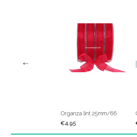
za lint 15mm/04
Organza lint 25mm/66
5
€4,95