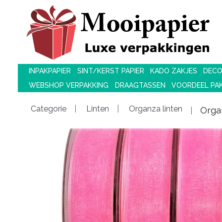
INPAKPAPIER
SINT/KERST PAPIER
KADO ZAKJES
DECO
WEBSHOP VERPAKKING
DRAAGTASSEN
VOORDEEL PA
Categorie
Linten
Organza linten
Orga