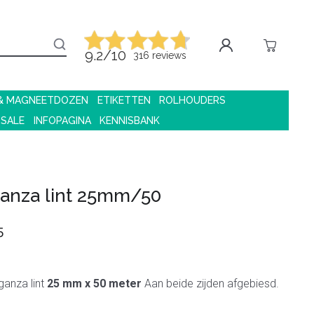
9.2/10
316 reviews
 & MAGNEETDOZEN
ETIKETTEN
ROLHOUDERS
 SALE
INFOPAGINA
KENNISBANK
anza lint 25mm/50
5
ganza lint
25 mm x 50 meter
Aan beide zijden afgebiesd.