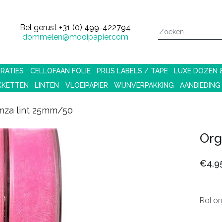
Bel gerust
+31 (0) 499-422794
dommelen@mooipapier.com
RATIES
CELLOFAAN FOLIE
PRIJS LABELS / TAPE
LUXE DOZEN
KKETTEN
LINTEN
VLOEIPAPIER
WIJNVERPAKKING
AANBIEDING
nza lint 25mm/50
Org
€4,9
Rol or