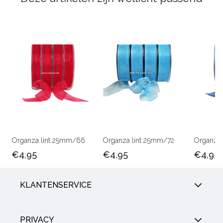
Organza lint 25mm/66
Organza lint 25mm/72
Organza 
€4,95
€4,95
€4,95
KLANTENSERVICE
PRIVACY