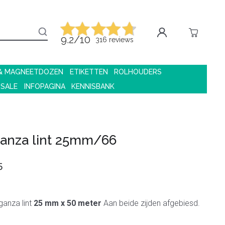
9.2/10
316 reviews
 & MAGNEETDOZEN
ETIKETTEN
ROLHOUDERS
 SALE
INFOPAGINA
KENNISBANK
anza lint 25mm/66
5
ganza lint
25 mm x 50 meter
Aan beide zijden afgebiesd.