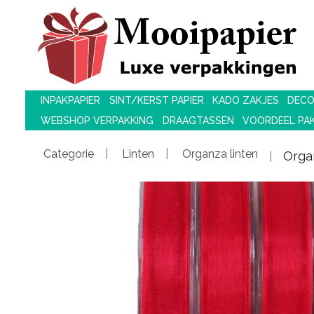
INPAKPAPIER
SINT/KERST PAPIER
KADO ZAKJES
DECO
WEBSHOP VERPAKKING
DRAAGTASSEN
VOORDEEL PA
Categorie
Linten
Organza linten
Orga