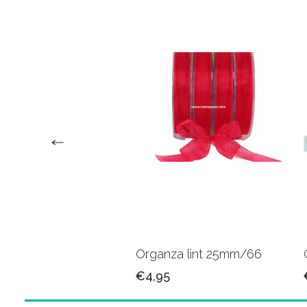
za lint 15mm/04
Organza lint 25mm/66
5
€4,95