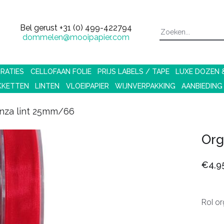
Bel gerust
+31 (0) 499-422794
dommelen@mooipapier.com
RATIES
CELLOFAAN FOLIE
PRIJS LABELS / TAPE
LUXE DOZEN
KKETTEN
LINTEN
VLOEIPAPIER
WIJNVERPAKKING
AANBIEDING
nza lint 25mm/66
Org
€4,9
Rol or