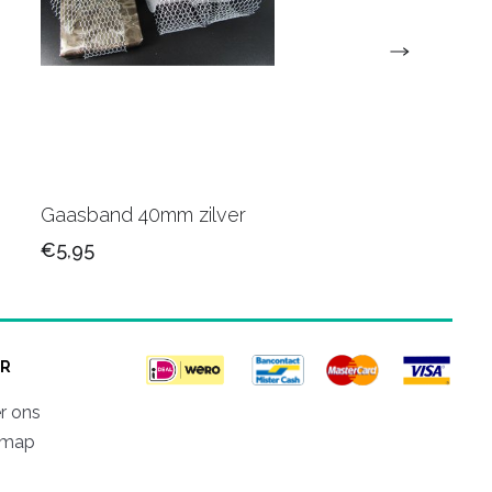
Gaasband 40mm zilver
Paper Raffia 65
€5,95
€4,75
R
r ons
emap