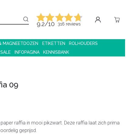
9.2/10
316 reviews
 & MAGNEETDOZEN
ETIKETTEN
ROLHOUDERS
 SALE
INFOPAGINA
KENNISBANK
ia 09
paper raffia in mooi pikzwart. Deze raffia laat zich prima
oordelig geprijsd.