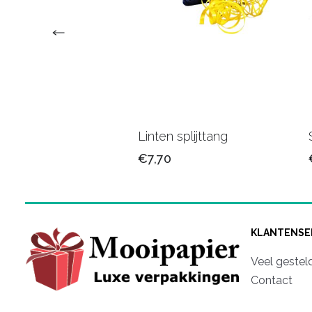
n band 15 mm
Linten splijttang
90
€7,70
KLANTENSE
Veel gestel
Contact