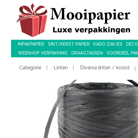
INPAKPAPIER
SINT/KERST PAPIER
KADO ZAKJES
DECO
WEBSHOP VERPAKKING
DRAAGTASSEN
VOORDEEL PA
Categorie
Linten
Diverse linten / koord