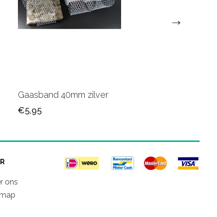
Gaasband 40mm zilver
Paper Raffia 65
€5,95
€4,75
R
r ons
emap