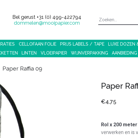
Bel gerust
+31 (0) 499-422794
dommelen@mooipapier.com
RATIES
CELLOFAAN FOLIE
PRIJS LABELS / TAPE
LUXE DOZEN
KKETTEN
LINTEN
VLOEIPAPIER
WIJNVERPAKKING
AANBIEDING
Paper Raffia 09
Paper Raff
€4,75
Rol x 200 meter
verwerken en is v