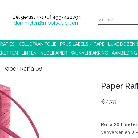
Bel gerust
+31 (0) 499-422794
dommelen@mooipapier.com
RATIES
CELLOFAAN FOLIE
PRIJS LABELS / TAPE
LUXE DOZEN
KKETTEN
LINTEN
VLOEIPAPIER
WIJNVERPAKKING
AANBIEDING
Paper Raffia 68
Paper Raff
€4,75
Rol a 200 meter
verwerken en is v