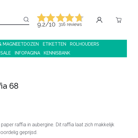
9.2/10
316 reviews
 & MAGNEETDOZEN
ETIKETTEN
ROLHOUDERS
 SALE
INFOPAGINA
KENNISBANK
ia 68
paper raffia in aubergine. Dit raffia laat zich makkelijk
oordelig geprijsd.