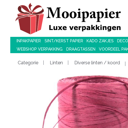
INPAKPAPIER
SINT/KERST PAPIER
KADO ZAKJES
DECO
WEBSHOP VERPAKKING
DRAAGTASSEN
VOORDEEL PA
Categorie
Linten
Diverse linten / koord