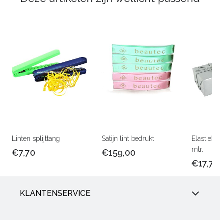
Linten splijttang
Satijn lint bedrukt
Elastiek 
mtr.
€7,70
€159,00
€17,75
KLANTENSERVICE