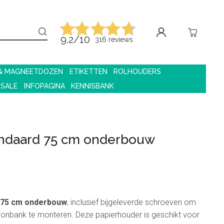
9.2/10
316 reviews
 & MAGNEETDOZEN
ETIKETTEN
ROLHOUDERS
 SALE
INFOPAGINA
KENNISBANK
andaard 75 cm onderbouw
75 cm onderbouw
, inclusief bijgeleverde schroeven om
oonbank te monteren. Deze papierhouder is geschikt voor