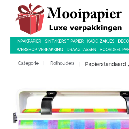
INPAKPAPIER
SINT/KERST PAPIER
KADO ZAKJES
DECO
WEBSHOP VERPAKKING
DRAAGTASSEN
VOORDEEL PA
Categorie
Rolhouders
Papierstandaard