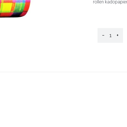
rollen kadopapie
−
+