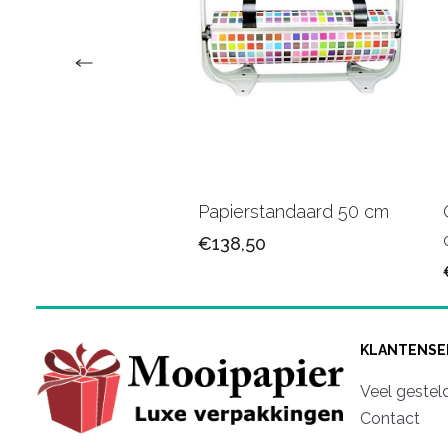
faanstandaard 75
Papierstandaard 50 cm
€138,50
,50
KLANTENSE
Veel gestel
Contact