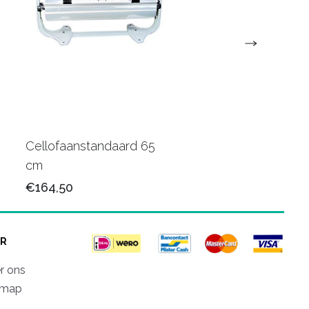
Cellofaanstandaard 65
Papier Muurstandaa
cm
50+30cm
€164,50
€242,00
R
r ons
emap