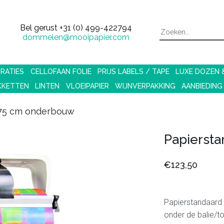
Bel gerust
+31 (0) 499-422794
dommelen@mooipapier.com
RATIES
CELLOFAAN FOLIE
PRIJS LABELS / TAPE
LUXE DOZEN
KKETTEN
LINTEN
VLOEIPAPIER
WIJNVERPAKKING
AANBIEDING
 75 cm onderbouw
Papierst
€123,50
Papierstandaard
onder de balie/t