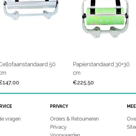
Cellofaanstandaard 50
Papierstandaard 30+30
cm
cm
€147,00
€225,50
RVICE
PRIVACY
MEE
de vragen
Orders & Retourneren
Ove
Privacy
Sit
Voorwaarden