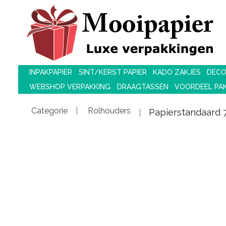
INPAKPAPIER
SINT/KERST PAPIER
KADO ZAKJES
DECO
WEBSHOP VERPAKKING
DRAAGTASSEN
VOORDEEL PA
Categorie
Rolhouders
Papierstandaard 