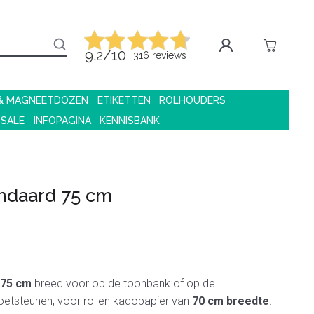
9.2/10
316 reviews
 & MAGNEETDOZEN
ETIKETTEN
ROLHOUDERS
 SALE
INFOPAGINA
KENNISBANK
ndaard 75 cm
75 cm
breed
voor op de toonbank of op de
voetsteunen, voor rollen kadopapier van
70 cm breedte
.