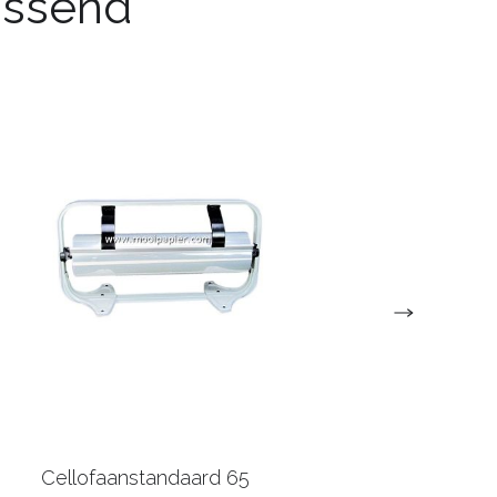
passend
Cellofaanstandaard 65
Papier Muurstandaa