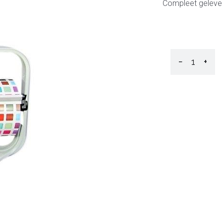
Compleet gelev
−
+