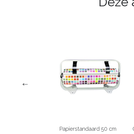
Deze a
faanstandaard 75
Papierstandaard 50 cm