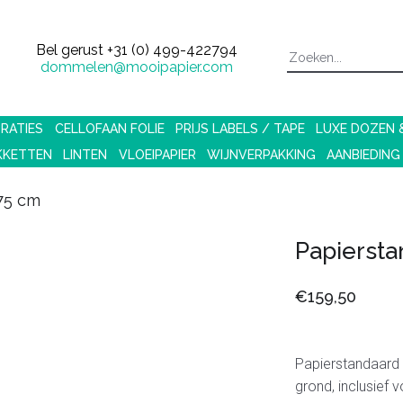
Bel gerust
+31 (0) 499-422794
dommelen@mooipapier.com
RATIES
CELLOFAAN FOLIE
PRIJS LABELS / TAPE
LUXE DOZEN
KKETTEN
LINTEN
VLOEIPAPIER
WIJNVERPAKKING
AANBIEDING
75 cm
Papiersta
€159,50
Papierstandaard
grond, inclusief 