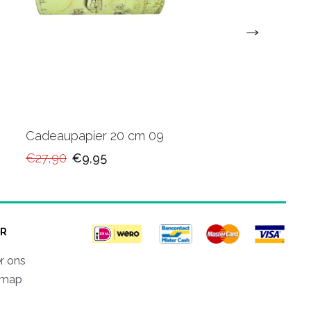
Cadeaupapier 20 cm 09
20cm Cadeaupapie
SA080H
€27,90
€9,95
€11,95
R
r ons
emap