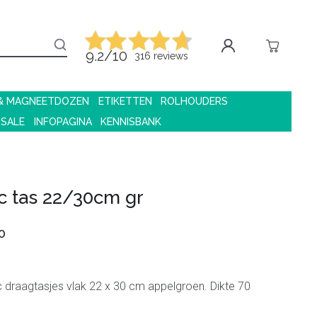
9.2/10
316 reviews
 & MAGNEETDOZEN
ETIKETTEN
ROLHOUDERS
 SALE
INFOPAGINA
KENNISBANK
ic tas 22/30cm gr
0
c draagtasjes vlak 22 x 30 cm appelgroen. Dikte 70