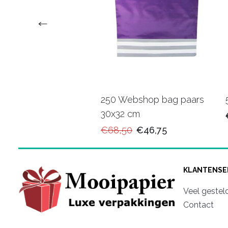
upapier 20 cm 10
250 Webshop bag paars
30x32 cm
90
€11,95
€68,50
€46,75
KLANTENSE
Veel gestel
Contact