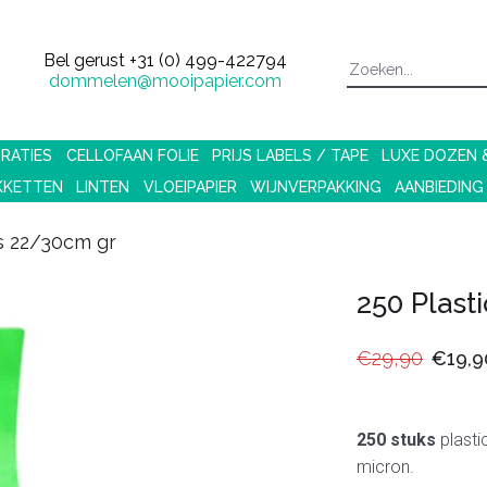
Bel gerust
+31 (0) 499-422794
dommelen@mooipapier.com
RATIES
CELLOFAAN FOLIE
PRIJS LABELS / TAPE
LUXE DOZEN
KKETTEN
LINTEN
VLOEIPAPIER
WIJNVERPAKKING
AANBIEDING
as 22/30cm gr
250 Plast
€29,90
€19,9
250 stuks
plasti
micron.