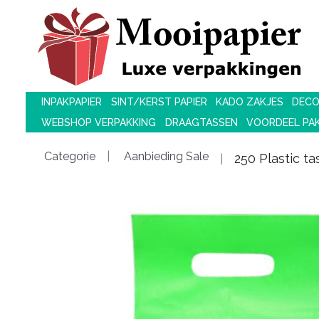
INPAKPAPIER
SINT/KERST PAPIER
KADO ZAKJES
DECO
WEBSHOP VERPAKKING
DRAAGTASSEN
VOORDEEL PA
Categorie
Aanbieding Sale
250 Plastic t