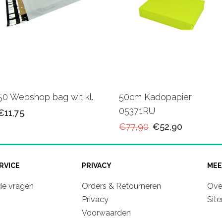
50 Webshop bag wit kl.
50cm Kadopapier
05371RU
€11,75
€77,90
€52,90
RVICE
PRIVACY
MEE
de vragen
Orders & Retourneren
Ove
Privacy
Sit
Voorwaarden