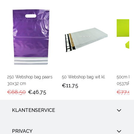
250 Webshop bag paars
50 Webshop bag wit kl.
50cm Ka
30x32 cm
05371RU
€11,75
€68,50
€46,75
€77,9
KLANTENSERVICE
PRIVACY