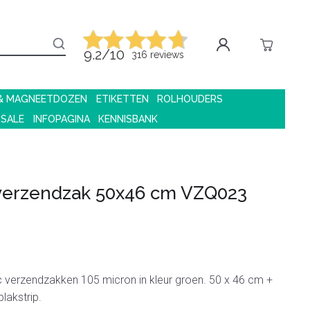
9.2/10
316 reviews
 & MAGNEETDOZEN
ETIKETTEN
ROLHOUDERS
 SALE
INFOPAGINA
KENNISBANK
 verzendzak 50x46 cm VZQ023
c verzendzakken 105 micron in kleur groen. 50 x 46 cm +
lakstrip.