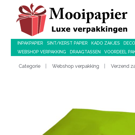
INPAKPAPIER
SINT/KERST PAPIER
KADO ZAKJES
DECO
WEBSHOP VERPAKKING
DRAAGTASSEN
VOORDEEL PA
Categorie
Webshop verpakking
Verzend z