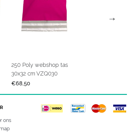
250 Poly webshop tas
250 Poly webshop t
30x32 cm VZQ030
45x48 cm VZQ037
€68,50
€106,50
R
r ons
emap