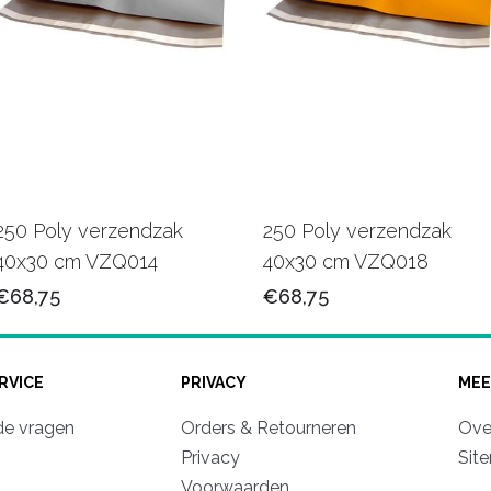
250 Poly verzendzak
250 Poly verzendzak
40x30 cm VZQ014
40x30 cm VZQ018
€68,75
€68,75
RVICE
PRIVACY
MEE
de vragen
Orders & Retourneren
Ove
Privacy
Sit
Voorwaarden