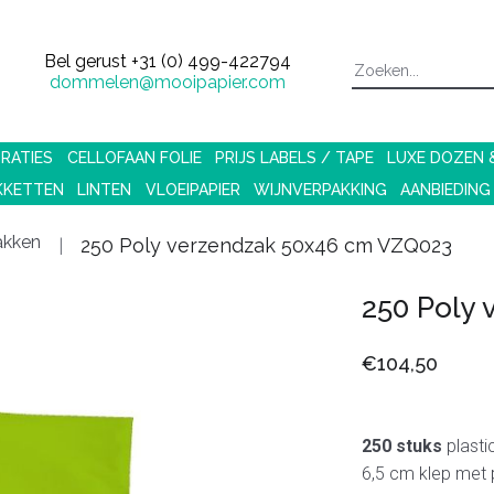
Bel gerust
+31 (0) 499-422794
dommelen@mooipapier.com
RATIES
CELLOFAAN FOLIE
PRIJS LABELS / TAPE
LUXE DOZEN
KKETTEN
LINTEN
VLOEIPAPIER
WIJNVERPAKKING
AANBIEDING
akken
250 Poly verzendzak 50x46 cm VZQ023
250 Poly
€104,50
250 stuks
plasti
6,5 cm klep met p