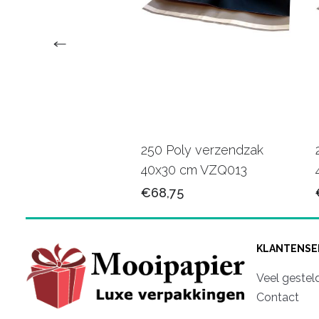
erzendzakken +
250 Poly verzendzak
rstrip 25x35 cm
40x30 cm VZQ013
25
€68,75
KLANTENSE
Veel gestel
Contact