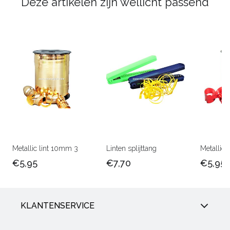
Deze artikelen zijn wellicht passend
Metallic lint 10mm 3
Linten splijttang
Metallic 
€5,95
€7,70
€5,95
KLANTENSERVICE