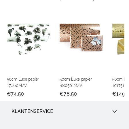
50cm Luxe papier
50cm Luxe papier
50cm Lux
17C60M/V
R80501M/V
101751M
€74,50
€78,50
€149,
KLANTENSERVICE