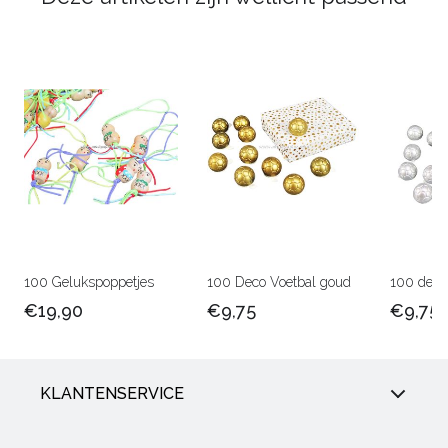
100 Gelukspoppetjes
100 Deco Voetbal goud
100 deco 
€19,90
€9,75
€9,75
KLANTENSERVICE