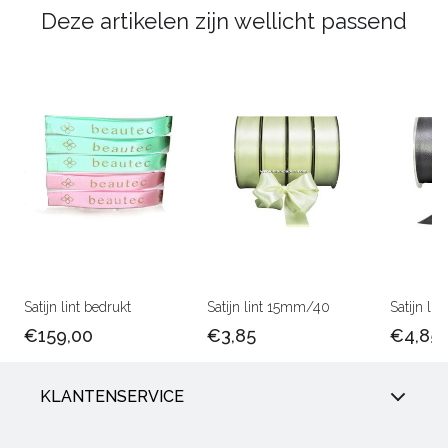
Deze artikelen zijn wellicht passend
Satijn lint bedrukt
Satijn lint 15mm/40
Satijn l
€159,00
€3,85
€4,85
KLANTENSERVICE