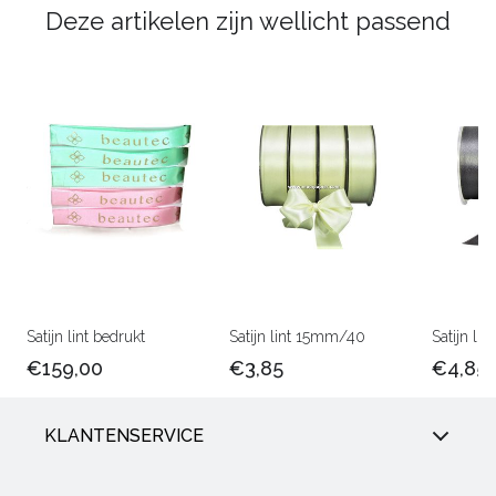
Deze artikelen zijn wellicht passend
Satijn lint bedrukt
Satijn lint 15mm/40
Satijn l
€159,00
€3,85
€4,85
KLANTENSERVICE