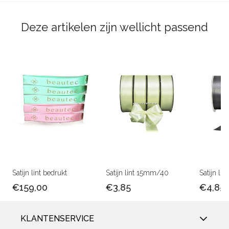
Deze artikelen zijn wellicht passend
Satijn lint bedrukt
Satijn lint 15mm/40
Satijn l
€159,00
€3,85
€4,85
KLANTENSERVICE