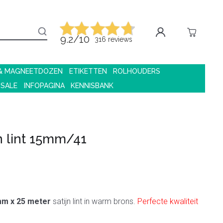
9.2/10
316 reviews
 & MAGNEETDOZEN
ETIKETTEN
ROLHOUDERS
 SALE
INFOPAGINA
KENNISBANK
jn lint 15mm/41
mm x 25 meter
satijn lint in warm brons.
Perfecte kwaliteit