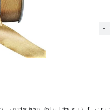
−
e zijden van het satijn band afgebiesd. Hierdoor krijgt dit luxe lint