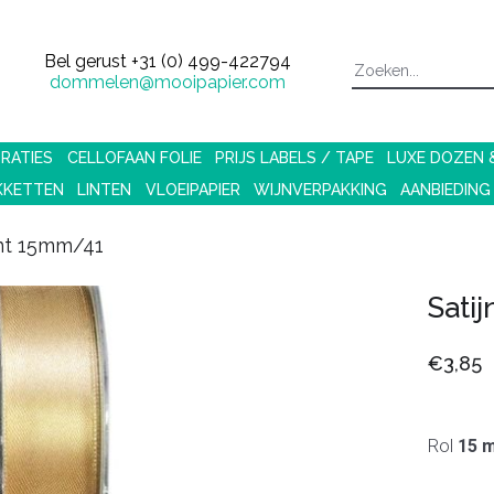
Bel gerust
+31 (0) 499-422794
dommelen@mooipapier.com
RATIES
CELLOFAAN FOLIE
PRIJS LABELS / TAPE
LUXE DOZEN
KKETTEN
LINTEN
VLOEIPAPIER
WIJNVERPAKKING
AANBIEDING
lint 15mm/41
Sati
€3,85
Rol
15 