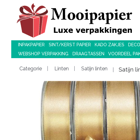
INPAKPAPIER
SINT/KERST PAPIER
KADO ZAKJES
DECO
WEBSHOP VERPAKKING
DRAAGTASSEN
VOORDEEL PA
Categorie
Linten
Satijn linten
Satijn 