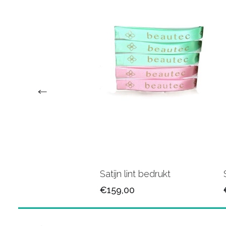
n lint 25mm/79
Satijn lint bedrukt
5
€159,00