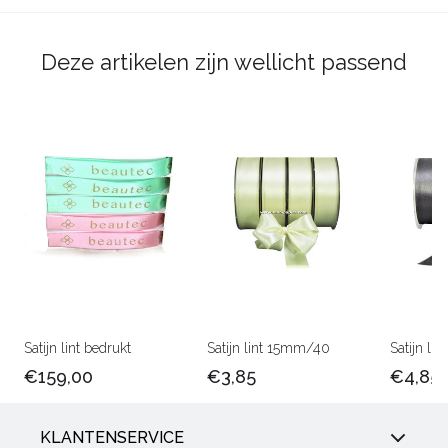
Deze artikelen zijn wellicht passend
Satijn lint bedrukt
Satijn lint 15mm/40
Satijn l
€159,00
€3,85
€4,85
KLANTENSERVICE