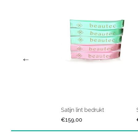
n lint 25mm/79
Satijn lint bedrukt
5
€159,00