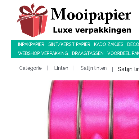
INPAKPAPIER
SINT/KERST PAPIER
KADO ZAKJES
DECO
WEBSHOP VERPAKKING
DRAAGTASSEN
VOORDEEL PA
Categorie
Linten
Satijn linten
Satijn 