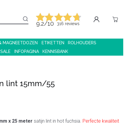
9.2/10
316 reviews
 & MAGNEETDOZEN
ETIKETTEN
ROLHOUDERS
 SALE
INFOPAGINA
KENNISBANK
jn lint 15mm/55
mm x 25 meter
satijn lint in hot fuchsia.
Perfecte kwaliteit