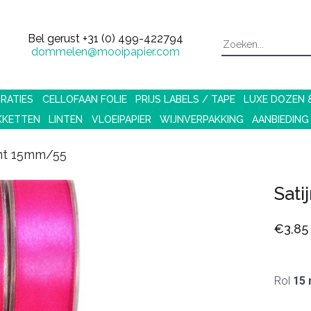
Bel gerust
+31 (0) 499-422794
dommelen@mooipapier.com
RATIES
CELLOFAAN FOLIE
PRIJS LABELS / TAPE
LUXE DOZEN
KKETTEN
LINTEN
VLOEIPAPIER
WIJNVERPAKKING
AANBIEDING
lint 15mm/55
Sati
€3,85
Rol
15 