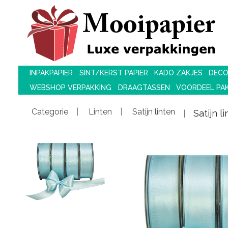
INPAKPAPIER
SINT/KERST PAPIER
KADO ZAKJES
DECO
WEBSHOP VERPAKKING
DRAAGTASSEN
VOORDEEL PA
Categorie
Linten
Satijn linten
Satijn 