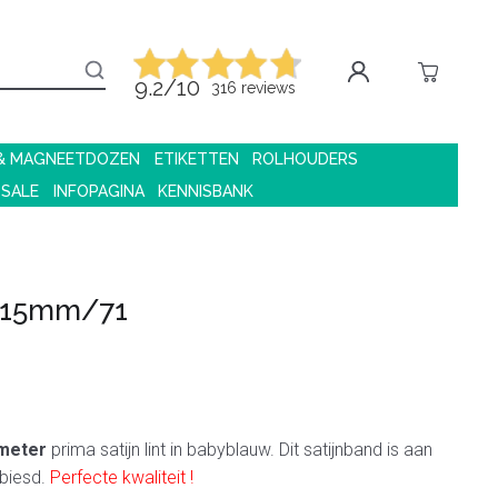
9.2/10
316 reviews
 & MAGNEETDOZEN
ETIKETTEN
ROLHOUDERS
 SALE
INFOPAGINA
KENNISBANK
nt 15mm/71
meter
prima satijn lint in babyblauw. Dit satijnband is aan
ebiesd.
Perfecte kwaliteit !