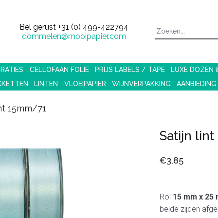
Bel gerust
+31 (0) 499-422794
dommelen@mooipapier.com
RATIES
CELLOFAAN FOLIE
PRIJS LABELS / TAPE
LUXE DOZEN
KKETTEN
LINTEN
VLOEIPAPIER
WIJNVERPAKKING
AANBIEDING
lint 15mm/71
Satijn li
€3,85
Rol
15 mm x 25 
beide zijden afg