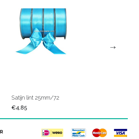
Satijn lint 25mm/72
Satijn lint 25mm/34
€4,85
€4,85
R