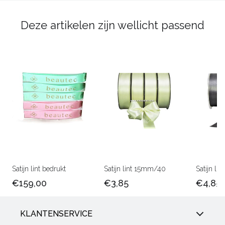
Deze artikelen zijn wellicht passend
Satijn lint bedrukt
Satijn lint 15mm/40
Satijn l
€159,00
€3,85
€4,85
KLANTENSERVICE