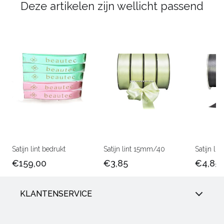
Deze artikelen zijn wellicht passend
Satijn lint bedrukt
Satijn lint 15mm/40
Satijn l
€159,00
€3,85
€4,85
KLANTENSERVICE