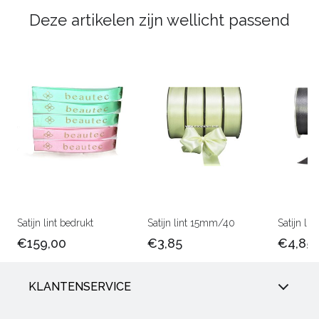
Deze artikelen zijn wellicht passend
Satijn lint bedrukt
Satijn lint 15mm/40
Satijn l
€159,00
€3,85
€4,85
KLANTENSERVICE