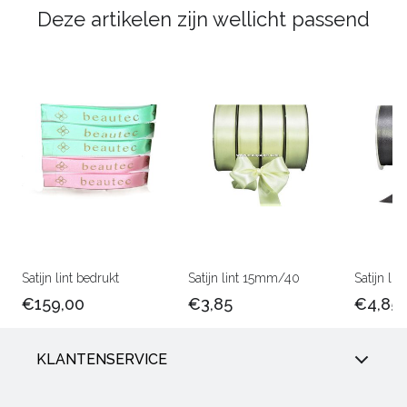
Deze artikelen zijn wellicht passend
Satijn lint bedrukt
Satijn lint 15mm/40
Satijn l
€159,00
€3,85
€4,85
KLANTENSERVICE