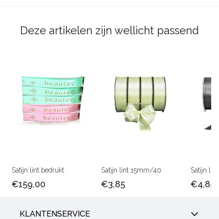
Deze artikelen zijn wellicht passend
Satijn lint bedrukt
Satijn lint 15mm/40
Satijn l
€159,00
€3,85
€4,85
KLANTENSERVICE