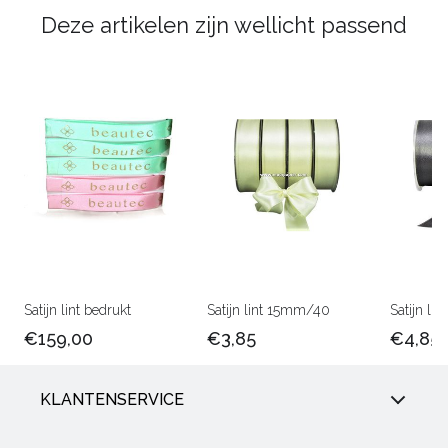
Deze artikelen zijn wellicht passend
Satijn lint bedrukt
Satijn lint 15mm/40
Satijn l
€159,00
€3,85
€4,85
KLANTENSERVICE