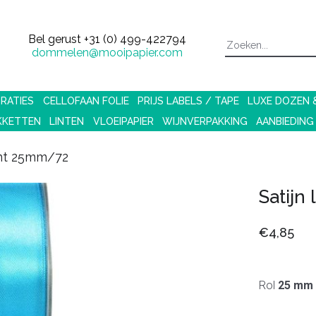
Bel gerust
+31 (0) 499-422794
dommelen@mooipapier.com
RATIES
CELLOFAAN FOLIE
PRIJS LABELS / TAPE
LUXE DOZEN
KKETTEN
LINTEN
VLOEIPAPIER
WIJNVERPAKKING
AANBIEDING
lint 25mm/72
Satijn
€4,85
Rol
25 mm 