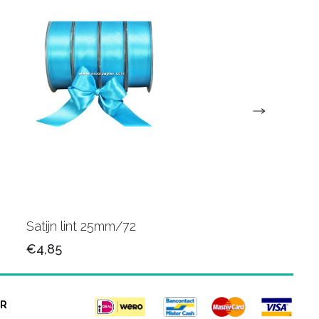
Satijn lint 25mm/72
Satijn lint 25mm/34
€4,85
€4,85
R