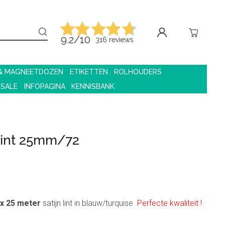
9.2/10
316 reviews
 & MAGNEETDOZEN
ETIKETTEN
ROLHOUDERS
 SALE
INFOPAGINA
KENNISBANK
 lint 25mm/72
x 25 meter
satijn lint in blauw/turquise.
Perfecte kwaliteit !