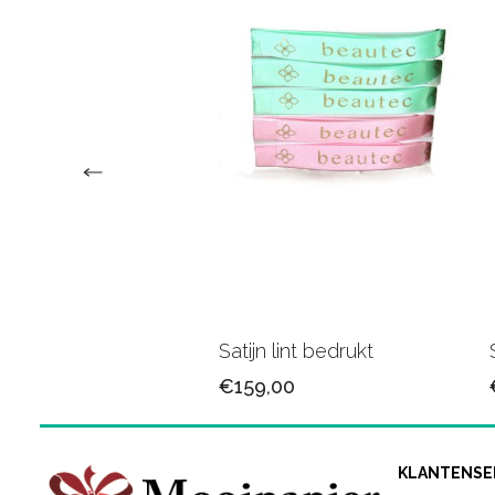
n lint 25mm/79
Satijn lint bedrukt
5
€159,00
KLANTENSE