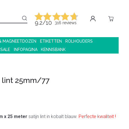
9.2/10
316 reviews
 & MAGNEETDOZEN
ETIKETTEN
ROLHOUDERS
 SALE
INFOPAGINA
KENNISBANK
n lint 25mm/77
m x 25 meter
satijn lint in kobalt blauw.
Perfecte kwaliteit !