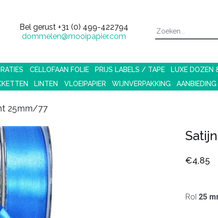
Bel gerust
+31 (0) 499-422794
dommelen@mooipapier.com
RATIES
CELLOFAAN FOLIE
PRIJS LABELS / TAPE
LUXE DOZEN
KKETTEN
LINTEN
VLOEIPAPIER
WIJNVERPAKKING
AANBIEDING
lint 25mm/77
Satij
€4,85
Rol
25 m