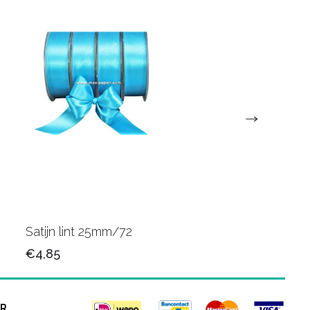
Satijn lint 25mm/72
Satijn lint 25mm/34
€4,85
€4,85
R