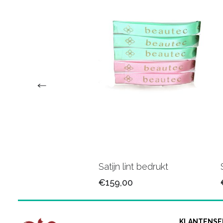
n lint 25mm/79
Satijn lint bedrukt
5
€159,00
KLANTENSE