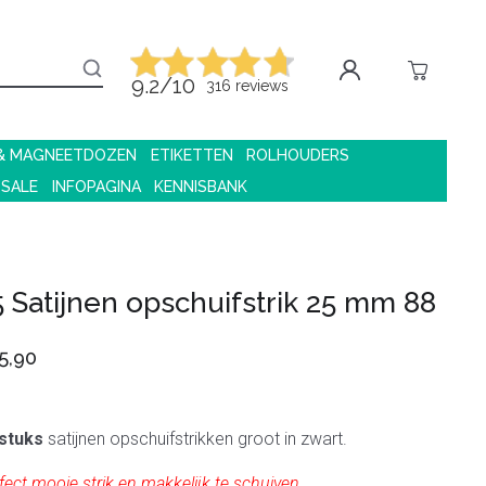
9.2/10
316 reviews
 & MAGNEETDOZEN
ETIKETTEN
ROLHOUDERS
 SALE
INFOPAGINA
KENNISBANK
5 Satijnen opschuifstrik 25 mm 88
5,90
stuks
satijnen opschuifstrikken groot in zwart.
fect mooie strik en makkelijk te schuiven.