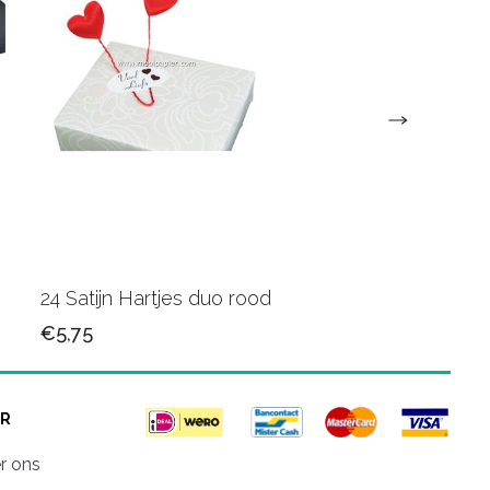
24 Satijn Hartjes duo rood
60 Bloem roze
€5,75
€10,75
R
r ons