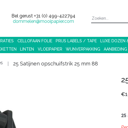
Bel gerust
+31 (0) 499-422794
dommelen@mooipapier.com
RATIES
CELLOFAAN FOLIE
PRIJS LABELS / TAPE
LUXE DOZEN
KKETTEN
LINTEN
VLOEIPAPIER
WIJNVERPAKKING
AANBIEDING
es
25 Satijnen opschuifstrik 25 mm 88
2
€1
25 
Per