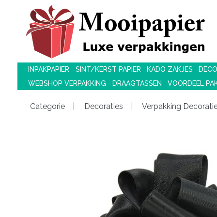
INPAKPAPIER
SINT/KERST PAPIER
KADO ZAKJES
DECO
WEBSHOP VERPAKKING
DRAAGTASSEN
VOORDEEL PA
Categorie
Decoraties
Verpakking Decorati