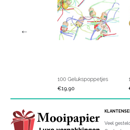
veertjes lila
100 Gelukspoppetjes
90
€19,90
KLANTENSE
Veel gestel