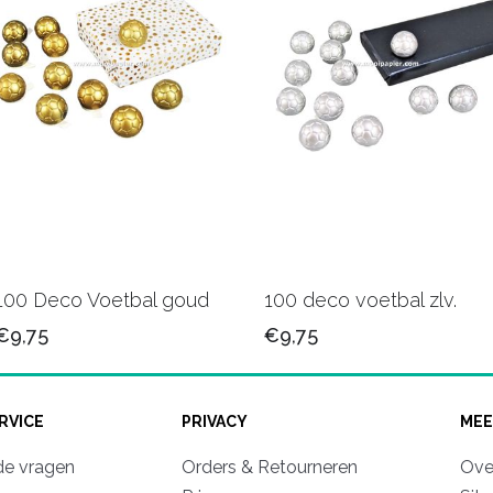
100 Deco Voetbal goud
100 deco voetbal zlv.
€9,75
€9,75
RVICE
PRIVACY
MEE
de vragen
Orders & Retourneren
Ove