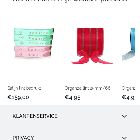
Satijn lint bedrukt
Organza lint 25mm/66
Organza 
€159,00
€4,95
€4,95
KLANTENSERVICE
PRIVACY