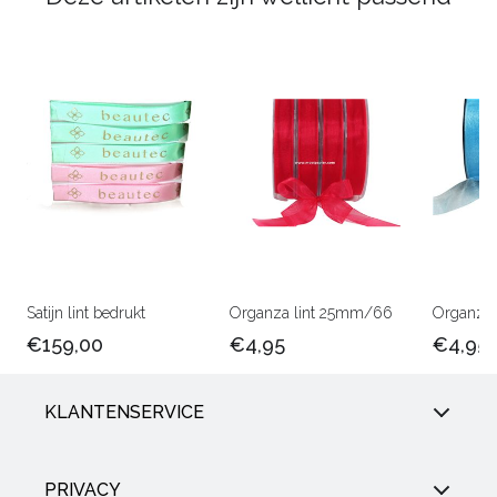
Satijn lint bedrukt
Organza lint 25mm/66
Organza 
€159,00
€4,95
€4,95
KLANTENSERVICE
PRIVACY