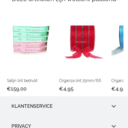
Satijn lint bedrukt
Organza lint 25mm/66
Organza 
€159,00
€4,95
€4,95
KLANTENSERVICE
PRIVACY