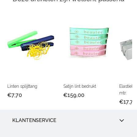
Linten splijttang
Satijn lint bedrukt
Elastiek 
mtr.
€7,70
€159,00
€17,75
KLANTENSERVICE