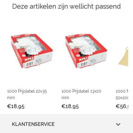
Deze artikelen zijn wellicht passend
1000 Prijslabel 22x35
1000 Prijslabel 13x20
1000 Man
mm
mm
50x100
€18,95
€18,95
€56,5
KLANTENSERVICE