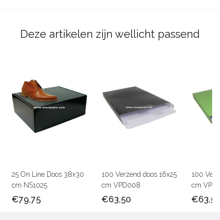
Deze artikelen zijn wellicht passend
25 On Line Doos 38x30
100 Verzend doos 16x25
100 Verz
cm NS1025
cm VPD008
cm VPD0
€79,75
€63,50
€63,5