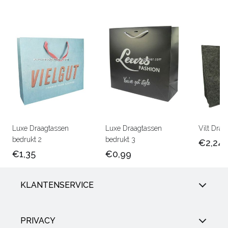
Luxe Draagtassen
Luxe Draagtassen
Vilt Draa
bedrukt 2
bedrukt 3
€2,24
€1,35
€0,99
KLANTENSERVICE
PRIVACY